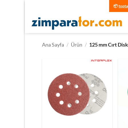
İçeriğe
📦
topt
atla
Ana Sayfa
/
Ürün
/
125 mm Cırt Dis