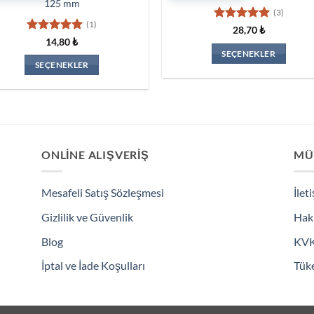
125 mm
(3)
(1)
5 üzerinden
28,70
₺
5
oy aldı
5 üzerinden
14,80
₺
5
oy aldı
SEÇENEKLER
SEÇENEKLER
Bu
Bu
ürünün
ürünün
birden
birden
fazla
fazla
varyasyonu
varyasyonu
var.
ONLINE ALIŞVERIŞ
MÜ
var.
Seçenekler
Seçenekler
ürün
Mesafeli Satış Sözleşmesi
İlet
ürün
sayfasından
sayfasından
seçilebilir
Gizlilik ve Güvenlik
Hak
seçilebilir
Blog
KV
İptal ve İade Koşulları
Tüke