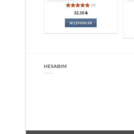
(7)
5 üzerinden
32,10
₺
5
oy aldı
SEÇENEKLER
Bu
ürünün
birden
fazla
varyasyonu
var.
HESABIM
Seçenekler
ürün
sayfasından
seçilebilir