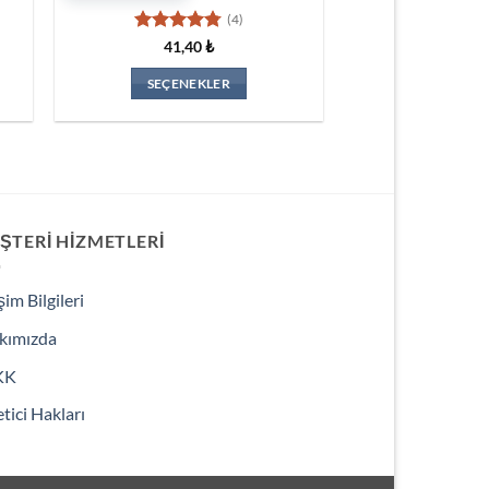
(4)
5
41,40
₺
üzerinden
4.75
oy
SEÇENEKLER
aldı
Bu
ürünün
birden
fazla
varyasyonu
var.
ŞTERI HIZMETLERI
Seçenekler
ürün
işim Bilgileri
sayfasından
seçilebilir
kımızda
KK
tici Hakları