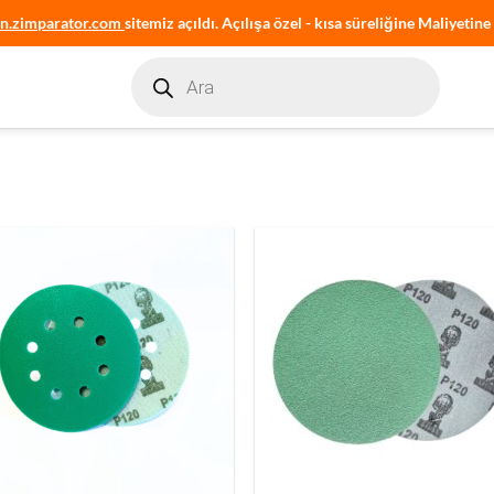
an.zimparator.com
sitemiz açıldı. Açılışa özel - kısa süreliğine Maliyetine 
Products
search
k