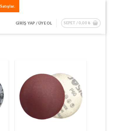
Satışlar.
SEPET /
0,00
₺
GIRIŞ YAP / ÜYE OL