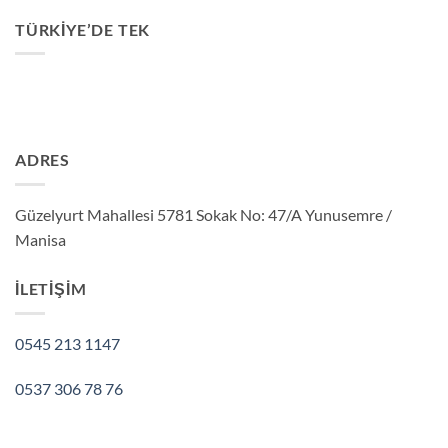
TÜRKIYE’DE TEK
ADRES
Güzelyurt Mahallesi 5781 Sokak No: 47/A Yunusemre /
Manisa
İLETIŞIM
0545 213 1147
0537 306 78 76