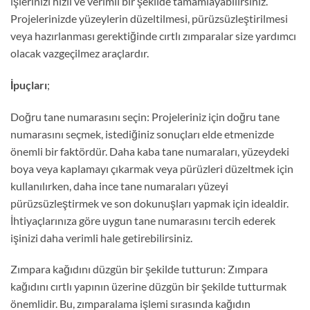
işlerinizi hızlı ve verimli bir şekilde tamamlayabilirsiniz.
Projelerinizde yüzeylerin düzeltilmesi, pürüzsüzleştirilmesi
veya hazırlanması gerektiğinde cırtlı zımparalar size yardımcı
olacak vazgeçilmez araçlardır.
İpuçları
;
Doğru tane numarasını seçin: Projeleriniz için doğru tane
numarasını seçmek, istediğiniz sonuçları elde etmenizde
önemli bir faktördür. Daha kaba tane numaraları, yüzeydeki
boya veya kaplamayı çıkarmak veya pürüzleri düzeltmek için
kullanılırken, daha ince tane numaraları yüzeyi
pürüzsüzleştirmek ve son dokunuşları yapmak için idealdir.
İhtiyaçlarınıza göre uygun tane numarasını tercih ederek
işinizi daha verimli hale getirebilirsiniz.
Zımpara kağıdını düzgün bir şekilde tutturun: Zımpara
kağıdını cırtlı yapının üzerine düzgün bir şekilde tutturmak
önemlidir. Bu, zımparalama işlemi sırasında kağıdın