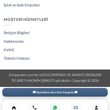
İptal ve İade Koşulları
MÜŞTERI HIZMETLERI
İletişim Bilgileri
Hakkımızda
KVKK
Tüketici Hakları
Zımparator.com bir LOTUS ZIMPARA VE SANAYİ ÜRÜNLERİ
TİCARET ANONİM ŞİRKETİ iştirakidir. Copyright © 2026
ün Kargoda 🚚
3000 ₺ Üzeri Ekstra İ