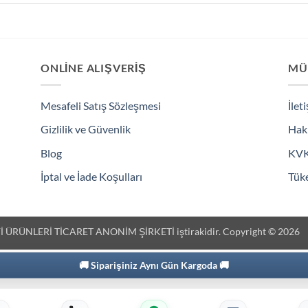
ONLINE ALIŞVERIŞ
MÜ
Mesafeli Satış Sözleşmesi
İlet
Gizlilik ve Güvenlik
Hak
Blog
KV
İptal ve İade Koşulları
Tüke
 ÜRÜNLERİ TİCARET ANONİM ŞİRKETİ iştirakidir. Copyright © 2026
🚚 Siparişiniz Aynı Gün Kargoda 🚚