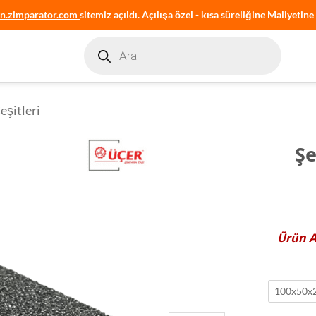
an.zimparator.com
sitemiz açıldı. Açılışa özel - kısa süreliğine Maliyetine 
Products
search
eşitleri
Şe
Ürün
100x50x