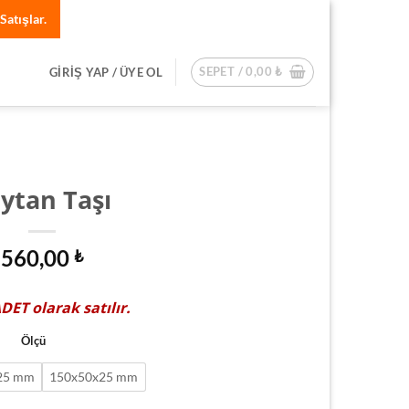
Satışlar.
SEPET /
0,00
₺
GIRIŞ YAP / ÜYE OL
ytan Taşı
560,00
₺
ADET
olarak satılır.
Ölçü
25 mm
150x50x25 mm