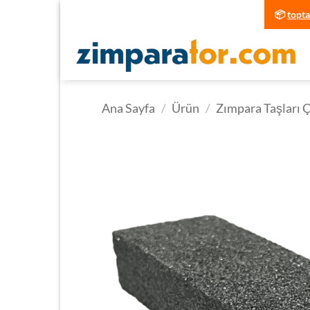
İçeriğe
📦
topt
atla
Ana Sayfa
/
Ürün
/
Zımpara Taşları Ç