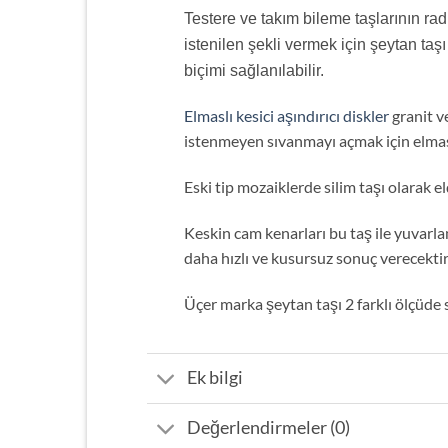
Testere ve takım bileme taşlarının radi
istenilen şekli vermek için şeytan taşı
biçimi sağlanılabilir.
Elmaslı kesici aşındırıcı diskler
granit v
istenmeyen sıvanmayı açmak için elmas d
Eski tip mozaiklerde silim taşı olarak eld
Keskin cam kenarları bu taş ile yuvarl
daha hızlı ve kusursuz sonuç verecektir
Üçer marka şeytan taşı 2 farklı ölçü
Ek bilgi
Değerlendirmeler (0)