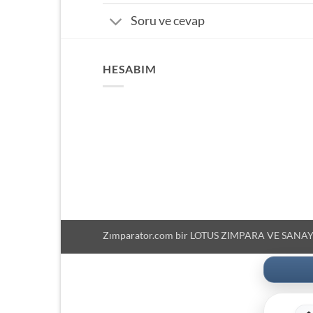
Soru ve cevap
HESABIM
Zımparator.com bir LOTUS ZIMPARA VE SANAYİ