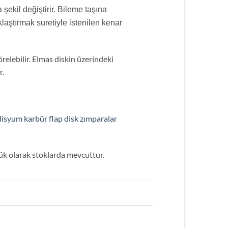
 şekil değiştirir. Bileme taşına
klaştırmak suretiyle istenilen kenar
elebilir. Elmas diskin üzerindeki
r.
ilisyum karbür flap disk zımparalar
k olarak stoklarda mevcuttur.