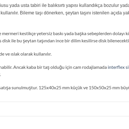
usu yada usta tabiri ile balıksırtı yapısı kullandıkça bozulur yada
 kullanılır. Bileme taşı dönerken, şeytan taşını istenilen açıda ya
e mermeri kestikçe yetersiz baskı yada başka sebeplerden dolayı kör
isk ile bu şeytan taşından ince bir dilim kesilirse disk bilenecekti
e ve ıslak olarak kullanılır.
anabilir. Ancak kaba bir taş olduğu için cam rodajlamada
interflex s
.
de satışa sunulmuştur. 125x40x25 mm küçük ve 150x50x25 mm büyü