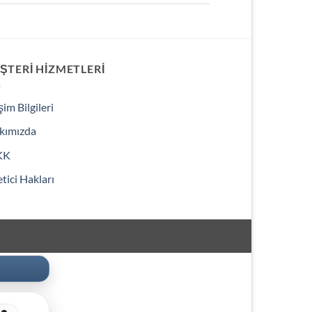
ŞTERI HIZMETLERI
işim Bilgileri
kımızda
KK
tici Hakları
3000 ₺ Üzeri Ekstra İskont