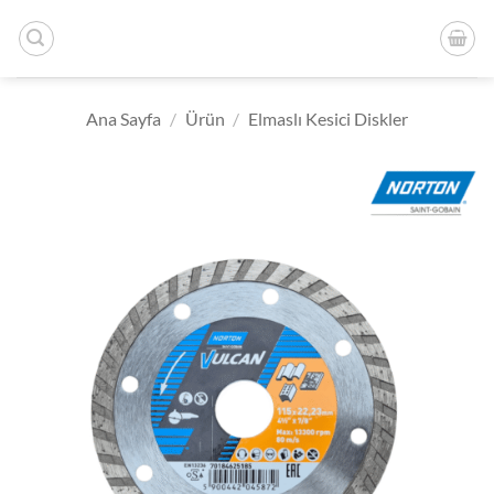
İçeriğe
atla
Ana Sayfa
/
Ürün
/
Elmaslı Kesici Diskler