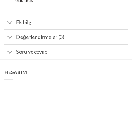
oluşturur.
Ek bilgi
Değerlendirmeler (3)
Soru ve cevap
HESABIM