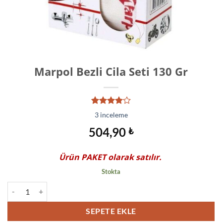
Marpol Bezli Cila Seti 130 Gr
3
müşteri
3
inceleme
puanına
dayanarak
504,90
₺
5
üzerinden
4.00
Ürün PAKET olarak satılır.
puan aldı
Stokta
Marpol Bezli Cila Seti 130 Gr adet
SEPETE EKLE