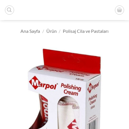
İçeriğe
atla
Ana Sayfa
/
Ürün
/
Polisaj Cila ve Pastaları