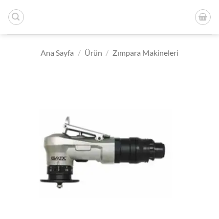
İçeriğe
atla
Ana Sayfa
/
Ürün
/
Zımpara Makineleri