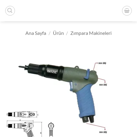
İçeriğe
atla
Ana Sayfa
/
Ürün
/
Zımpara Makineleri