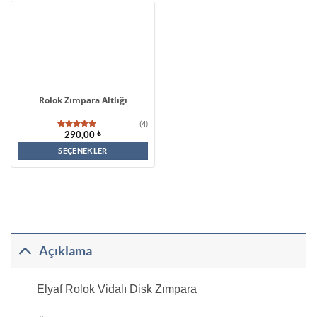
Rolok Zımpara Altlığı
(4)
290,00
₺
4
müşteri
puanına
dayanarak
SEÇENEKLER
5 üzerinden
Bu
5.00
puan
aldı
ürünün
birden
fazla
varyasyonu
Açıklama
var.
Seçenekler
Elyaf Rolok Vidalı Disk Zımpara
ürün
sayfasından