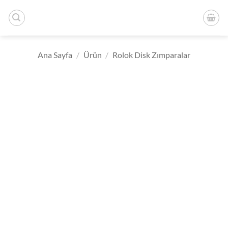
İçeriğe
atla
Ana Sayfa
/
Ürün
/
Rolok Disk Zımparalar