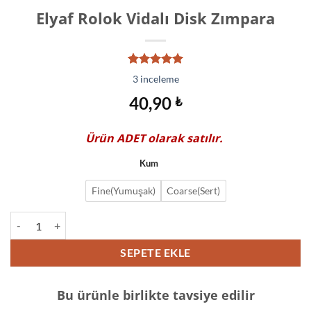
Elyaf Rolok Vidalı Disk Zımpara
3
müşteri
3
inceleme
puanına
dayanarak
40,90
₺
5 üzerinden
5.00
puan
aldı
Ürün
ADET
olarak satılır.
Kum
Fine(Yumuşak)
Coarse(Sert)
Elyaf Rolok Vidalı Disk Zımpara adet
SEPETE EKLE
Bu ürünle birlikte tavsiye edilir