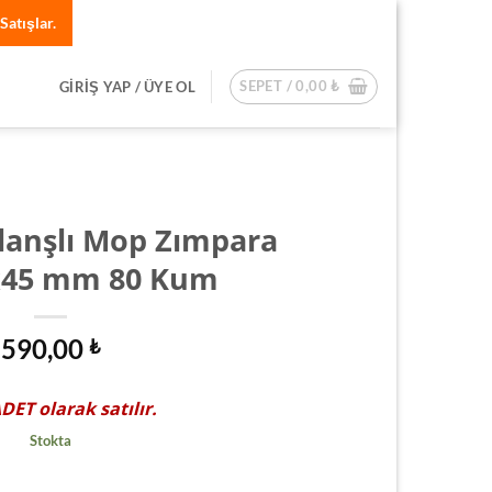
Satışlar.
SEPET /
0,00
₺
GIRIŞ YAP / ÜYE OL
lanşlı Mop Zımpara
x45 mm 80 Kum
590,00
₺
ADET
olarak satılır.
Stokta
200x30x45 mm 80 Kum adet