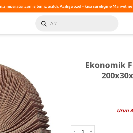
an.zimparator.com
sitemiz açıldı. Açılışa özel - kısa süreliğine Maliyetine 
Products
search
Ekonomik F
200x30
Ürün
Ekonomik Flanşlı Mop Zımpara 