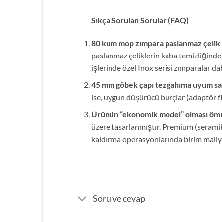
Sıkça Sorulan Sorular (FAQ)
80 kum mop zımpara paslanmaz çelik (
paslanmaz çeliklerin kaba temizliğind
işlerinde özel Inox serisi zımparalar da
45 mm göbek çapı tezgahıma uyum sa
ise, uygun düşürücü burçlar (adaptör fl
Ürünün “ekonomik model” olması ömrü
üzere tasarlanmıştır. Premium (seramik 
kaldırma operasyonlarında birim maliyet
Soru ve cevap