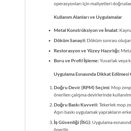
operasyonları için maliyetleri doğruda
Kullanım Alanları ve Uygulamalar
Metal Konstrüksiyon ve İmalat:
Kaynak
Döküm Sanayii:
Döküm sonrası oluşan p
Restorasyon ve Yüzey Hazırlığı:
Metal
Boru ve Profil İşleme:
Yuvarlak veya kö
Uygulama Esnasında Dikkat Edilmesi 
Doğru Devir (RPM) Seçimi:
Mop zımpa
önerilen çalışma devirlerinde kullanıl
Doğru Baskı Kuvveti:
Tekerlek mop zım
Aşırı baskı uygulamak yaprakların erke
İş Güvenliği (İSG):
Uygulama esnasında 
önerilir.