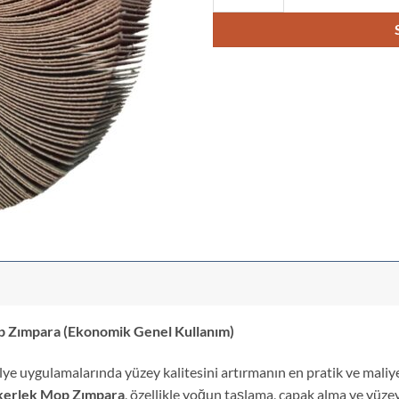
Zımpara (Ekonomik Genel Kullanım)
lye uygulamalarında yüzey kalitesini artırmanın en pratik ve maliye
erlek Mop Zımpara
, özellikle yoğun taşlama, çapak alma ve yüz