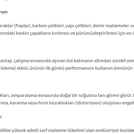
Uyum
aklar (flaplar), karbon çelikleri, yapı çelikleri, demir malzemeler 
rındaki keskin çapakların kırılması ve pürüzsüzleştirilmesi için en 
ntajı, çalışma esnasında aşınan üst katmanın altından sürekli yeni
i bileme) etkisi, ürünün ilk günkü performansını kullanım ömrünün
kları, zımparalama esnasında doğal bir soğutma fanı görevi görür.
nma, kararma veya form bozuklukları (distorsiyon) oluşması engell
ı
ikle yüksek adetli sarf malzeme tüketimi olan endüstriyel tesisler, 