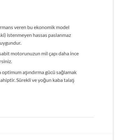
rformans veren bu ekonomik model
iski) istenmeyen hassas paslanmaz
a uygundur.
 sabit motorunuzun mil çapı daha ince
siniz.
da optimum aşındırma gücü sağlamak
ahiptir. Sürekli ve yoğun kaba talaş