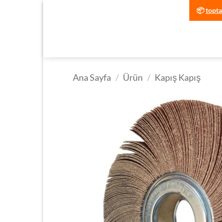
İçeriğe
📦
topt
atla
Ana Sayfa
/
Ürün
/
Kapış Kapış