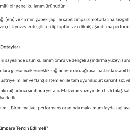
ik) bir genel kullanım ürünüdür.
ği (eni) ve 45 mm göbek çapı ile sabit zımpara motorlarına, tezga
 çelik yüzeylerde gösterdiği optimize edilmiş aşındırma performan
 Detayları
ı sayesinde uzun kullanım ömrü ve dengeli aşındırma yüzeyi suna
ara girebilecek esneklik sağlar hem de doğrusal hatlarda stabil 
triyel miller ve flanş sistemleri ile tam uyumludur; sarsıntısız, v
ın aşındırıcı sınıfında yer alır. Malzeme yüzeyinden hızlı talaş ka
iyededir.
nım – Birim maliyet performans oranında maksimum fayda sağlayar
para Tercih Edilmeli?