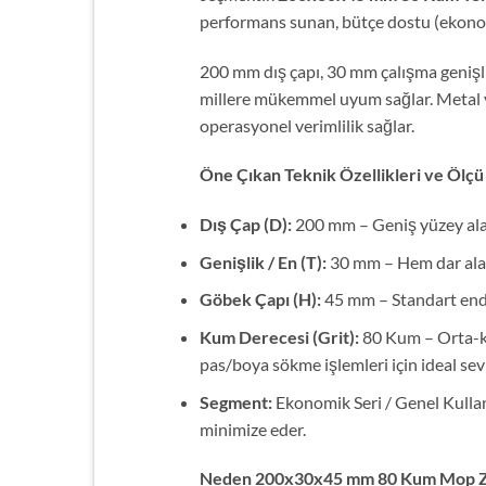
performans sunan, bütçe dostu (ekonom
200 mm dış çapı, 30 mm çalışma genişli
millere mükemmel uyum sağlar. Metal ve
operasyonel verimlilik sağlar.
Öne Çıkan Teknik Özellikleri ve Ölçü
Dış Çap (D):
200 mm – Geniş yüzey alan
Genişlik / En (T):
30 mm – Hem dar alanl
Göbek Çapı (H):
45 mm – Standart endüs
Kum Derecesi (Grit):
80 Kum – Orta-kal
pas/boya sökme işlemleri için ideal sev
Segment:
Ekonomik Seri / Genel Kulla
minimize eder.
Neden 200x30x45 mm 80 Kum Mop Zım