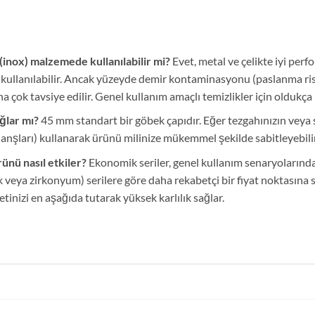
inox) malzemede kullanılabilir mi?
Evet, metal ve çelikte iyi pe
e kullanılabilir. Ancak yüzeyde demir kontaminasyonu (paslanma r
ha çok tavsiye edilir. Genel kullanım amaçlı temizlikler için oldukç
ğlar mı?
45 mm standart bir göbek çapıdır. Eğer tezgahınızın veya
anşları) kullanarak ürünü milinize mükemmel şekilde sabitleyebilir
nü nasıl etkiler?
Ekonomik seriler, genel kullanım senaryoların
veya zirkonyum) serilere göre daha rekabetçi bir fiyat noktasına s
inizi en aşağıda tutarak yüksek karlılık sağlar.