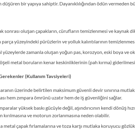
n düşüren bir yapıya sahiptir. Dayanıklılığından ödün vermeden bü
 sonrası oluşan çapakların, cürufların temizlenmesi ve kaynak diki
arça yüzeyindeki pürüzlerin ve yolluk kalıntılarının temizlenmesi
 yüzeylerde zamanla oluşan yoğun pas, korozyon, eski boya ve oksi
şeli metal boruların kenar keskinliklerinin (pah kırma) giderilmesi v
Gerekenler (Kullanım Tavsiyeleri)
ranın üzerinde belirtilen maksimum güvenli devir sınırına mutla
ması hem zımpara ömrünü uzatır hem de iş güvenliğini sağlar.
paralar yüksek baskı gücüyle değil, aşındırıcının kendi dönüş hızıy
n kırılmasına ve motorun zorlanmasına neden olabilir.
metal çapak fırlamalarına ve toza karşı mutlaka koruyucu gözlük, 