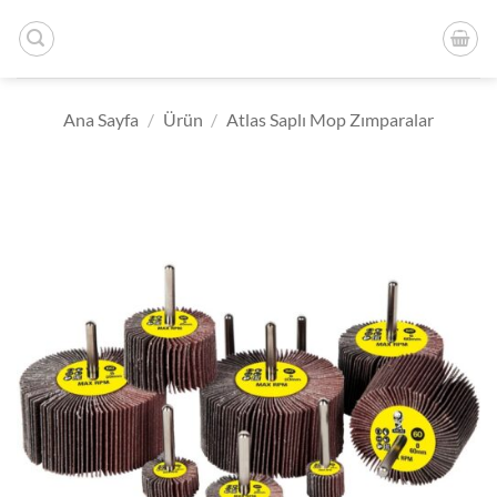
İçeriğe
atla
Ana Sayfa
/
Ürün
/
Atlas Saplı Mop Zımparalar