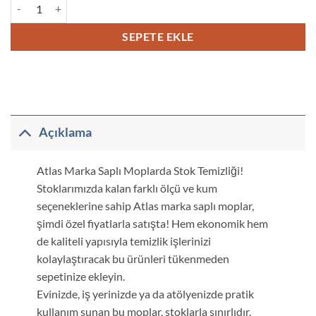
Atlas Saplı Mop Zımpara 50x12 mm 100 Kum adet
SEPETE EKLE
Açıklama
Atlas Marka Saplı Moplarda Stok Temizliği!
Stoklarımızda kalan farklı ölçü ve kum
seçeneklerine sahip Atlas marka saplı moplar,
şimdi özel fiyatlarla satışta! Hem ekonomik hem
de kaliteli yapısıyla temizlik işlerinizi
kolaylaştıracak bu ürünleri tükenmeden
sepetinize ekleyin.
Evinizde, iş yerinizde ya da atölyenizde pratik
kullanım sunan bu moplar, stoklarla sınırlıdır.