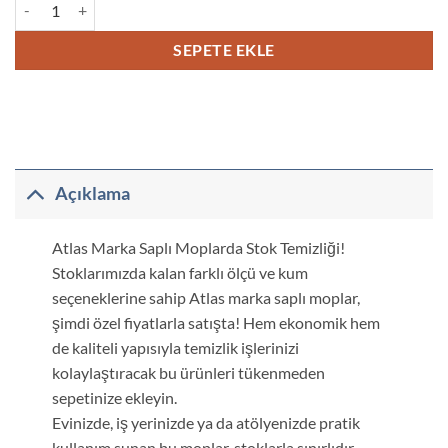
Atlas Saplı Mop Zımpara 30x12 mm adet
SEPETE EKLE
Açıklama
Atlas Marka Saplı Moplarda Stok Temizliği!
Stoklarımızda kalan farklı ölçü ve kum
seçeneklerine sahip Atlas marka saplı moplar,
şimdi özel fiyatlarla satışta! Hem ekonomik hem
de kaliteli yapısıyla temizlik işlerinizi
kolaylaştıracak bu ürünleri tükenmeden
sepetinize ekleyin.
Evinizde, iş yerinizde ya da atölyenizde pratik
kullanım sunan bu moplar, stoklarla sınırlıdır.