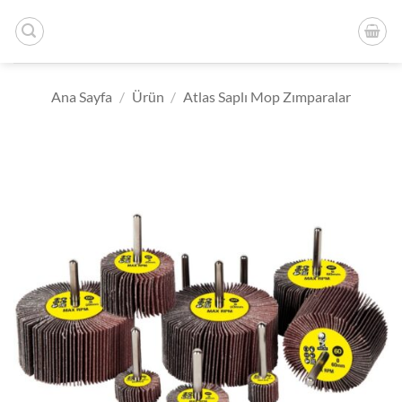
İçeriğe
atla
Ana Sayfa
/
Ürün
/
Atlas Saplı Mop Zımparalar