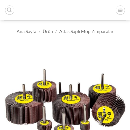
İçeriğe
atla
Ana Sayfa
/
Ürün
/
Atlas Saplı Mop Zımparalar