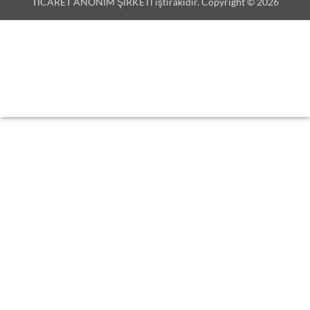
TİCARET ANONİM ŞİRKETİ iştirakidir. Copyright © 2026