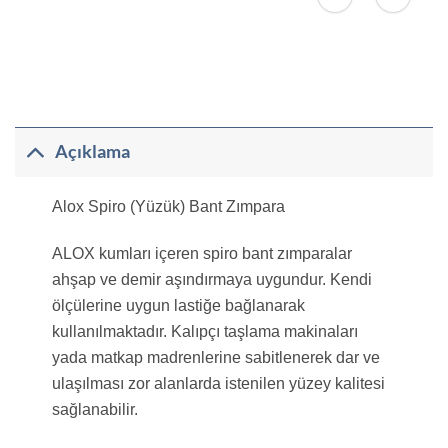
fazla
fazla
varyasyonu
varyasyonu
var.
var.
Seçenekler
Seçenekler
ürün
ürün
sayfasından
sayfasından
Açıklama
seçilebilir
seçilebilir
Alox Spiro (Yüzük) Bant Zımpara
ALOX kumları içeren spiro bant zımparalar
ahşap ve demir aşındırmaya uygundur. Kendi
ölçülerine uygun lastiğe bağlanarak
kullanılmaktadır. Kalıpçı taşlama makinaları
yada matkap madrenlerine sabitlenerek dar ve
ulaşılması zor alanlarda istenilen yüzey kalitesi
sağlanabilir.