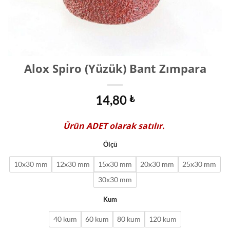
Alox Spiro (Yüzük) Bant Zımpara
14,80
₺
Ürün
ADET
olarak satılır.
Ölçü
10x30 mm
12x30 mm
15x30 mm
20x30 mm
25x30 mm
30x30 mm
Kum
40 kum
60 kum
80 kum
120 kum