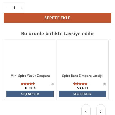
Alox Spiro (Yüzük) Bant Zımpara adet
SEPETE EKLE
Bu ürünle birlikte tavsiye edilir
Mini Spiro Yüzük Zımpara
Spiro Bant Zımpara Lastiği
Z
(3)
(1)
10,30
₺
63,40
₺
3
müşteri
1
müşteri
puanına
puanına
dayanarak
dayanarak
SEÇENEKLER
SEÇENEKLER
5
5 üzerinden
Bu
Bu
üzerinden
5.00
puan
4.67
puan
aldı
aldı
ürünün
ürünün
‹
›
birden
birden