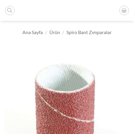
İçeriğe
atla
Ana Sayfa
/
Ürün
/
Spiro Bant Zımparalar