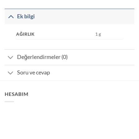
Ek bilgi
AĞIRLIK
1 g
Değerlendirmeler (0)
Soru ve cevap
HESABIM