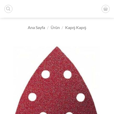
İçeriğe
atla
Ana Sayfa
/
Ürün
/
Kapış Kapış