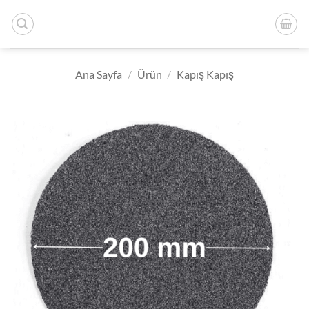
İçeriğe
atla
Ana Sayfa
/
Ürün
/
Kapış Kapış