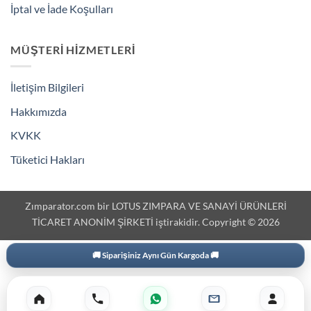
İptal ve İade Koşulları
MÜŞTERI HIZMETLERI
İletişim Bilgileri
Hakkımızda
KVKK
Tüketici Hakları
Zımparator.com bir LOTUS ZIMPARA VE SANAYİ ÜRÜNLERİ
TİCARET ANONİM ŞİRKETİ iştirakidir. Copyright © 2026
🚚 Siparişiniz Aynı Gün Kargoda 🚚