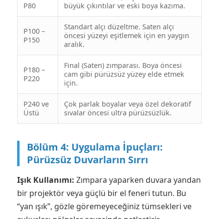
P80
büyük çıkıntılar ve eski boya kazıma.
Standart alçı düzeltme. Saten alçı
P100 –
öncesi yüzeyi eşitlemek için en yaygın
P150
aralık.
Final (Saten) zımparası. Boya öncesi
P180 –
cam gibi pürüzsüz yüzey elde etmek
P220
için.
P240 ve
Çok parlak boyalar veya özel dekoratif
Üstü
sıvalar öncesi ultra pürüzsüzlük.
Bölüm 4: Uygulama İpuçları:
Pürüzsüz Duvarların Sırrı
Işık Kullanımı:
Zımpara yaparken duvara yandan
bir projektör veya güçlü bir el feneri tutun. Bu
“yan ışık”, gözle göremeyeceğiniz tümsekleri ve