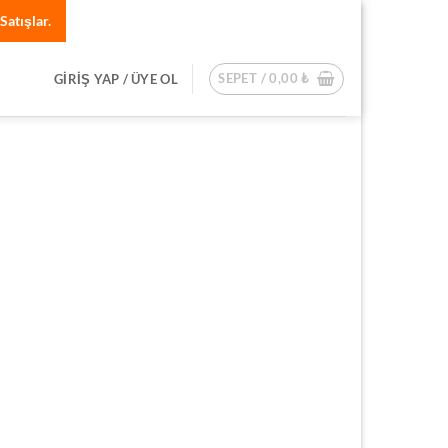
Satışlar.
SEPET /
0,00
₺
GIRIŞ YAP / ÜYE OL