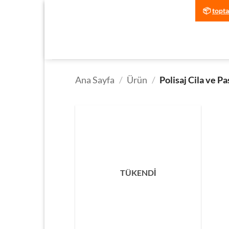
İçeriğe
📦
topt
atla
Ana Sayfa
/
Ürün
/
Polisaj Cila ve Pa
TÜKENDİ