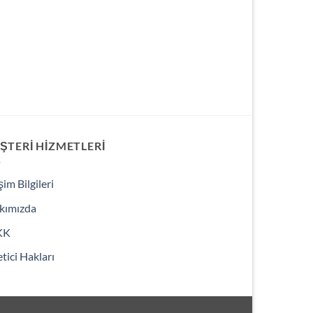
ŞTERI HIZMETLERI
işim Bilgileri
kımızda
KK
tici Hakları