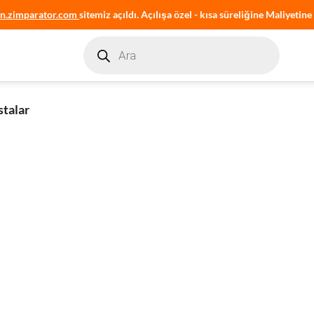
an.zimparator.com
sitemiz açıldı. Açılışa özel - kısa süreliğine Maliyetine 
Products
search
stalar