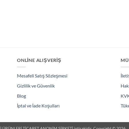
ONLINE ALIŞVERIŞ
MÜ
Mesafeli Satış Sözleşmesi
İlet
Gizlilik ve Güvenlik
Hak
Blog
KV
İptal ve İade Koşulları
Tüke
 ÜRÜNLERİ TİCARET ANONİM ŞİRKETİ iştirakidir. Copyright © 2026