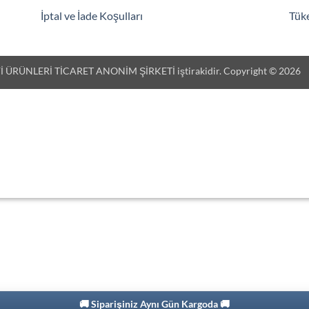
İptal ve İade Koşulları
Tüke
 ÜRÜNLERİ TİCARET ANONİM ŞİRKETİ iştirakidir. Copyright © 2026
🚚 Siparişiniz Aynı Gün Kargoda 🚚