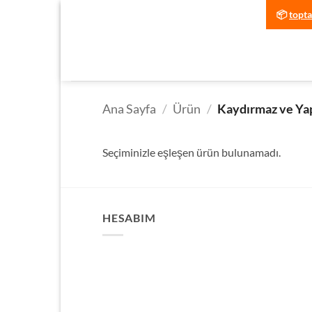
İçeriğe
📦
topt
atla
Ana Sayfa
/
Ürün
/
Kaydırmaz ve Yap
Seçiminizle eşleşen ürün bulunamadı.
HESABIM