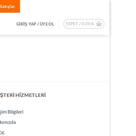
Satışlar.
SEPET /
0,00
₺
GIRIŞ YAP / ÜYE OL
ŞTERI HIZMETLERI
işim Bilgileri
kımızda
KK