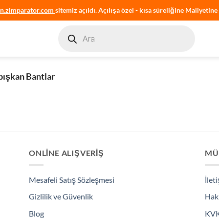
an.zimparator.com
sitemiz açıldı. Açılışa özel - kısa süreliğine Maliyetine 
Products
search
ışkan Bantlar
ONLINE ALIŞVERIŞ
MÜ
Mesafeli Satış Sözleşmesi
İlet
Gizlilik ve Güvenlik
Hak
Blog
KV