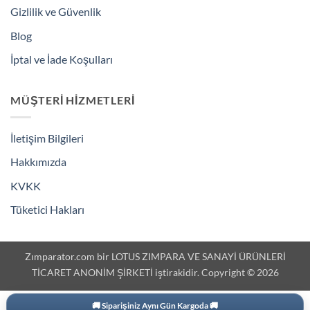
Gizlilik ve Güvenlik
Blog
İptal ve İade Koşulları
MÜŞTERI HIZMETLERI
İletişim Bilgileri
Hakkımızda
KVKK
Tüketici Hakları
Zımparator.com bir LOTUS ZIMPARA VE SANAYİ ÜRÜNLERİ
TİCARET ANONİM ŞİRKETİ iştirakidir. Copyright © 2026
🚚 Siparişiniz Aynı Gün Kargoda 🚚