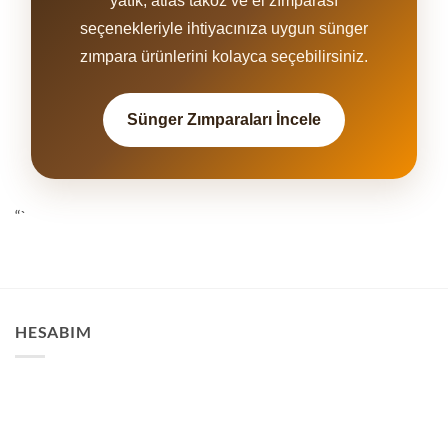
yatık, atlas takoz ve el zımparası
seçenekleriyle ihtiyacınıza uygun sünger
zımpara ürünlerini kolayca seçebilirsiniz.
Sünger Zımparaları İncele
“`
HESABIM