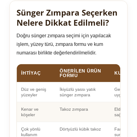
Sünger Zımpara Seçerken
Nelere Dikkat Edilmeli?
Doğru sünger zımpara seçimi için yapılacak
işlem, yüzey türü, zımpara formu ve kum
numarası birlikte değerlendirilmelidir.
ÖNERILEN ÜRÜN
İHTIYAÇ
KULLANI
FORMU
Düz ve geniş
İkiyüzlü yassı yatık
Geniş alanla
yüzeyler
sünger zımpara
uygundur.
Kenar ve
Takoz zımpara
Elde rahat 
köşeler
sağlar.
Çok yönlü
Dörtyüzlü kübik takoz
Farklı yüzey
kullanım
sunar.