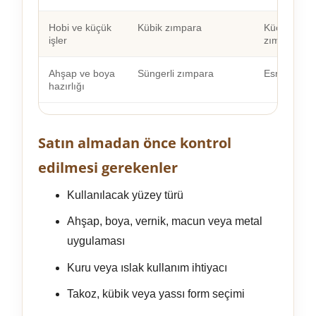
Hobi ve küçük
Kübik zımpara
Küçük parça
işler
zımparası ol
Ahşap ve boya
Süngerli zımpara
Esnek yapıs
hazırlığı
Satın almadan önce kontrol
edilmesi gerekenler
Kullanılacak yüzey türü
Ahşap, boya, vernik, macun veya metal
uygulaması
Kuru veya ıslak kullanım ihtiyacı
Takoz, kübik veya yassı form seçimi