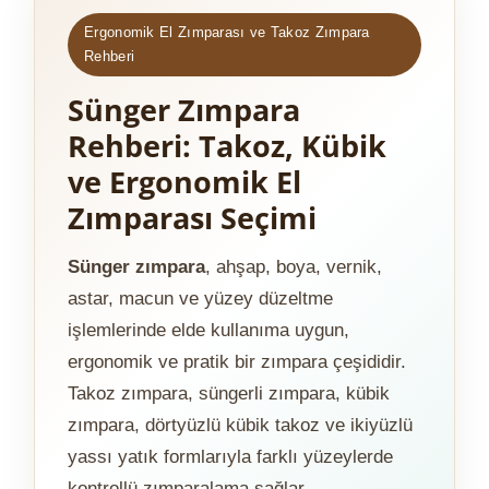
Ergonomik El Zımparası ve Takoz Zımpara
Rehberi
Sünger Zımpara
Rehberi: Takoz, Kübik
ve Ergonomik El
Zımparası Seçimi
Sünger zımpara
, ahşap, boya, vernik,
astar, macun ve yüzey düzeltme
işlemlerinde elde kullanıma uygun,
ergonomik ve pratik bir zımpara çeşididir.
Takoz zımpara, süngerli zımpara, kübik
zımpara, dörtyüzlü kübik takoz ve ikiyüzlü
yassı yatık formlarıyla farklı yüzeylerde
kontrollü zımparalama sağlar.