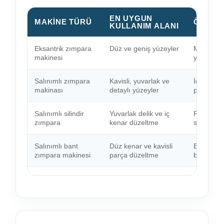
EN UYGUN
MAKINE TÜRÜ
ÖNE ÇI
KULLANIM ALANI
Eksantrik zımpara
Düz ve geniş yüzeyler
Masa, kap
makinesi
yüzey haz
Salınımlı zımpara
Kavisli, yuvarlak ve
İç bükey a
makinası
detaylı yüzeyler
parçalard
Salınımlı silindir
Yuvarlak delik ve iç
Farklı ta
zımpara
kenar düzeltme
sunar.
Salınımlı bant
Düz kenar ve kavisli
Bant zımp
zımpara makinesi
parça düzeltme
birleştirir.