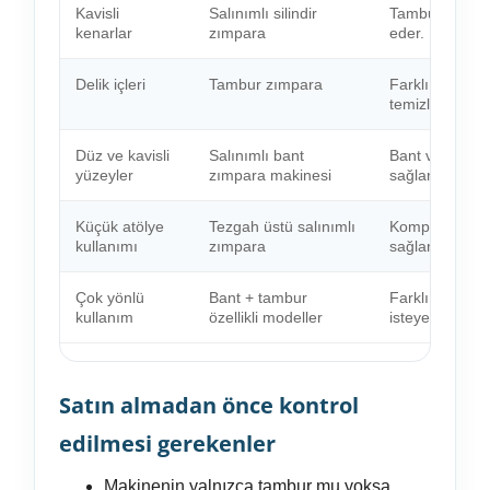
Kavisli
Salınımlı silindir
Tambur formu, 
kenarlar
zımpara
eder.
Delik içleri
Tambur zımpara
Farklı tambur 
temizlenebilir.
Düz ve kavisli
Salınımlı bant
Bant ve osilas
yüzeyler
zımpara makinesi
sağlar.
Küçük atölye
Tezgah üstü salınımlı
Kompakt yapı, h
kullanımı
zımpara
sağlar.
Çok yönlü
Bant + tambur
Farklı yüzey f
kullanım
özellikli modeller
isteyenler için
Satın almadan önce kontrol
edilmesi gerekenler
Makinenin yalnızca tambur mu yoksa