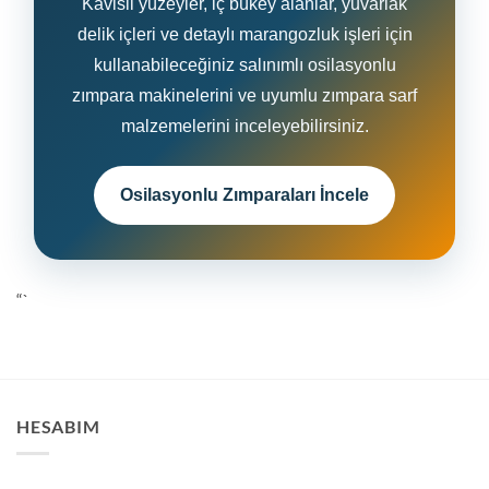
Kavisli yüzeyler, iç bükey alanlar, yuvarlak
delik içleri ve detaylı marangozluk işleri için
kullanabileceğiniz salınımlı osilasyonlu
zımpara makinelerini ve uyumlu zımpara sarf
malzemelerini inceleyebilirsiniz.
Osilasyonlu Zımparaları İncele
“`
HESABIM