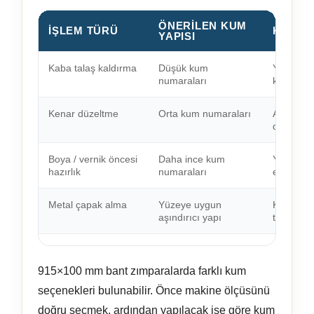
ÖNERILEN KUM
İŞLEM TÜRÜ
KULLA
YAPISI
Kaba talaş kaldırma
Düşük kum
Yüzeyden
numaraları
kullanılır.
Kenar düzeltme
Orta kum numaraları
Ahşap ken
düzeltmek
Boya / vernik öncesi
Daha ince kum
Yüzeyi da
hazırlık
numaraları
edilir.
Metal çapak alma
Yüzeye uygun
Kesim so
aşındırıcı yapı
temizleme
915×100 mm bant zımparalarda farklı kum
seçenekleri bulunabilir. Önce makine ölçüsünü
doğru seçmek, ardından yapılacak işe göre kum