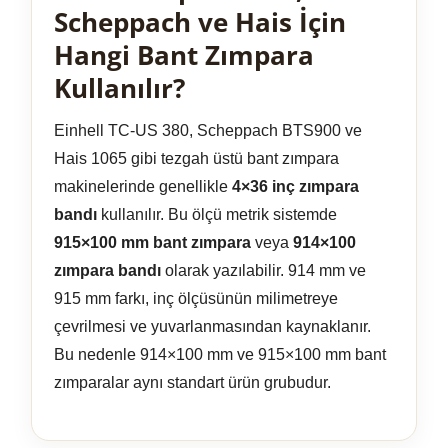
Scheppach ve Hais İçin
Hangi Bant Zımpara
Kullanılır?
Einhell TC-US 380, Scheppach BTS900 ve
Hais 1065 gibi tezgah üstü bant zımpara
makinelerinde genellikle
4×36 inç zımpara
bandı
kullanılır. Bu ölçü metrik sistemde
915×100 mm bant zımpara
veya
914×100
zımpara bandı
olarak yazılabilir. 914 mm ve
915 mm farkı, inç ölçüsünün milimetreye
çevrilmesi ve yuvarlanmasından kaynaklanır.
Bu nedenle 914×100 mm ve 915×100 mm bant
zımparalar aynı standart ürün grubudur.