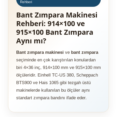
Rehberi
Bant Zımpara Makinesi
Rehberi: 914×100 ve
915×100 Bant Zımpara
Aynı mı?
Bant zımpara makinesi
ve
bant zımpara
seçiminde en çok karıştırılan konulardan
biri 4×36 inç, 914×100 mm ve 915×100 mm
ölçüleridir. Einhell TC-US 380, Scheppach
BTS900 ve Hais 1065 gibi tezgah üstü
makinelerde kullanılan bu ölçüler aynı
standart zımpara bandını ifade eder.