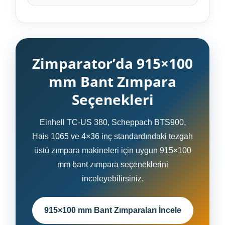
Zimparator’da 915×100
mm Bant Zımpara
Seçenekleri
Einhell TC-US 380, Scheppach BTS900,
Hais 1065 ve 4×36 inç standardındaki tezgah
üstü zımpara makineleri için uygun 915×100
mm bant zımpara seçeneklerini
inceleyebilirsiniz.
915×100 mm Bant Zımparaları İncele