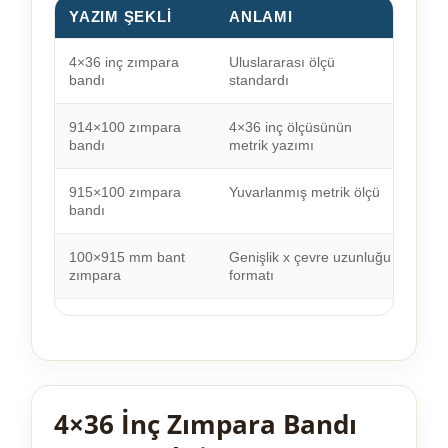
YAZIM ŞEKLI
ANLAMI
KU
4×36 inç zımpara
Uluslararası ölçü
Bu m
bandı
standardı
914×100 zımpara
4×36 inç ölçüsünün
36 
bandı
metrik yazımı
kayn
915×100 zımpara
Yuvarlanmış metrik ölçü
Piya
bandı
birid
100×915 mm bant
Genişlik x çevre uzunluğu
915×
zımpara
formatı
4×36 İnç Zımpara Bandı