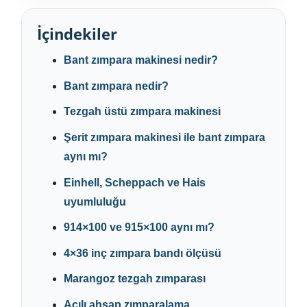
İçindekiler
Bant zımpara makinesi nedir?
Bant zımpara nedir?
Tezgah üstü zımpara makinesi
Şerit zımpara makinesi ile bant zımpara
aynı mı?
Einhell, Scheppach ve Hais
uyumluluğu
914×100 ve 915×100 aynı mı?
4×36 inç zımpara bandı ölçüsü
Marangoz tezgah zımparası
Açılı ahşap zımparalama