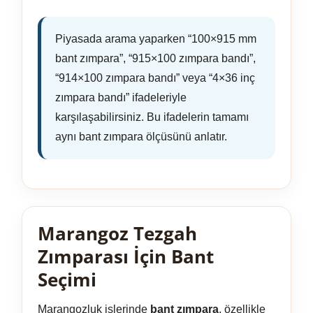
Piyasada arama yaparken “100×915 mm
bant zımpara”, “915×100 zımpara bandı”,
“914×100 zımpara bandı” veya “4×36 inç
zımpara bandı” ifadeleriyle
karşılaşabilirsiniz. Bu ifadelerin tamamı
aynı bant zımpara ölçüsünü anlatır.
Marangoz Tezgah
Zımparası İçin Bant
Seçimi
Marangozluk işlerinde
bant zımpara
, özellikle