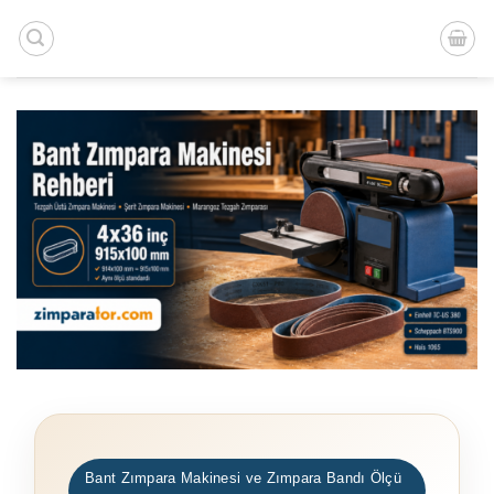
İçeriğe
atla
Bant Zımpara Makinesi ve Zımpara Bandı Ölçü