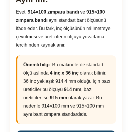
Evet,
914×100 zımpara bandı
ve
915×100
zımpara bandı
aynı standart bant ölçüsünü
ifade eder. Bu fark, inç ölçüsünün milimetreye
çevrilmesi ve üreticilerin ölçüyü yuvarlama
tercihinden kaynaklanır.
Önemli bilgi:
Bu makinelerde standart
ölçü aslında
4 inç x 36 inç
olarak bilinir.
36 inç yaklaşık 914,4 mm olduğu için bazı
üreticiler bu ölçüyü
914 mm
, bazı
üreticiler ise
915 mm
olarak yazar. Bu
nedenle 914×100 mm ve 915×100 mm
aynı bant zımpara standardıdır.