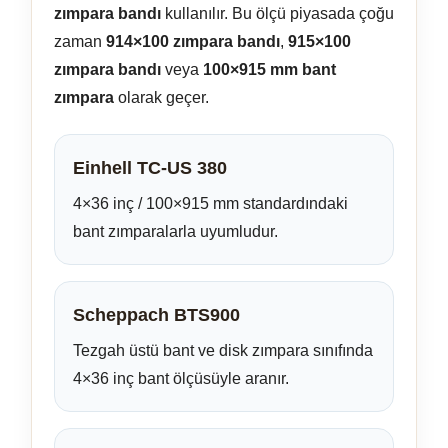
zımpara bandı
kullanılır. Bu ölçü piyasada çoğu
zaman
914×100 zımpara bandı
,
915×100
zımpara bandı
veya
100×915 mm bant
zımpara
olarak geçer.
Einhell TC-US 380
4×36 inç / 100×915 mm standardındaki
bant zımparalarla uyumludur.
Scheppach BTS900
Tezgah üstü bant ve disk zımpara sınıfında
4×36 inç bant ölçüsüyle aranır.